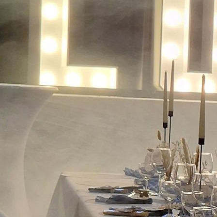
20230721_211904 (2)