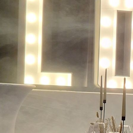
20230721_212036 (2)