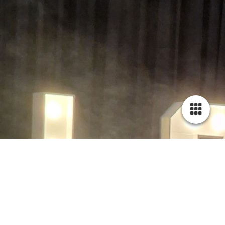
20230721_212007