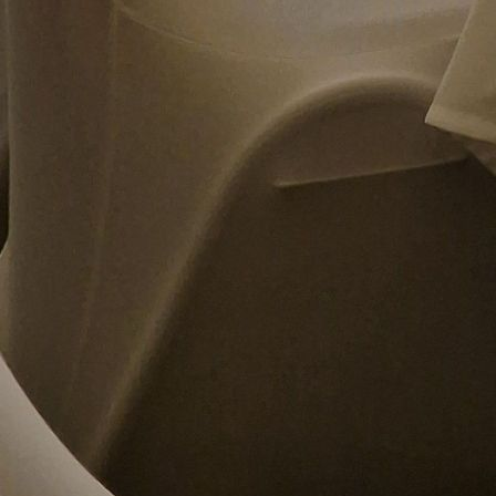
20230721_211930 (1)