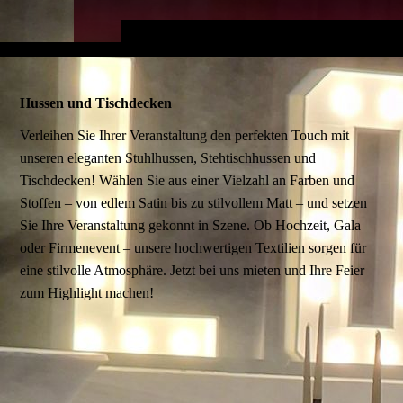
Hussen und Tischdecken
Verleihen Sie Ihrer Veranstaltung den perfekten Touch mit
unseren eleganten Stuhlhussen, Stehtischhussen und
Tischdecken! Wählen Sie aus einer Vielzahl an Farben und
Stoffen – von edlem Satin bis zu stilvollem Matt – und setzen
Sie Ihre Veranstaltung gekonnt in Szene. Ob Hochzeit, Gala
oder Firmenevent – unsere hochwertigen Textilien sorgen für
eine stilvolle Atmosphäre. Jetzt bei uns mieten und Ihre Feier
zum Highlight machen!